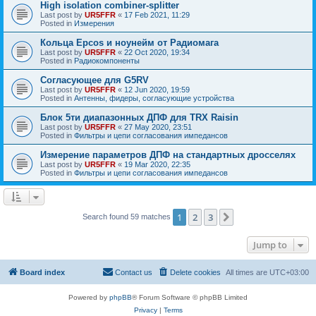
High isolation combiner-splitter
Last post by
UR5FFR
«
17 Feb 2021, 11:29
Posted in
Измерения
Кольца Epcos и ноунейм от Радиомага
Last post by
UR5FFR
«
22 Oct 2020, 19:34
Posted in
Радиокомпоненты
Согласующее для G5RV
Last post by
UR5FFR
«
12 Jun 2020, 19:59
Posted in
Антенны, фидеры, согласующие устройства
Блок 5ти диапазонных ДПФ для TRX Raisin
Last post by
UR5FFR
«
27 May 2020, 23:51
Posted in
Фильтры и цепи согласования импедансов
Измерение параметров ДПФ на стандартных дросселях
Last post by
UR5FFR
«
19 Mar 2020, 22:35
Posted in
Фильтры и цепи согласования импедансов
1
2
3
Next
Search found 59 matches
Jump to
Board index
Contact us
Delete cookies
All times are
UTC+03:00
Powered by
phpBB
® Forum Software © phpBB Limited
Privacy
|
Terms