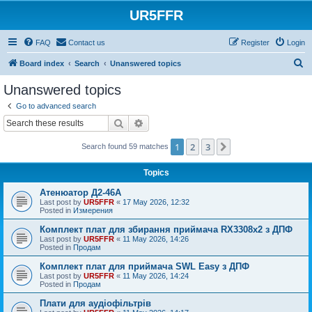
UR5FFR
FAQ
Contact us
Register
Login
S
Board index
Search
Unanswered topics
e
Unanswered topics
a
Go to advanced search
r
Search
Advanced search
c
1
2
3
Next
Search found 59 matches
h
Topics
Атенюатор Д2-46А
Last post by
UR5FFR
«
17 May 2026, 12:32
Posted in
Измерения
Комплект плат для збирання приймача RX3308x2 з ДПФ
Last post by
UR5FFR
«
11 May 2026, 14:26
Posted in
Продам
Комплект плат для приймача SWL Easy з ДПФ
Last post by
UR5FFR
«
11 May 2026, 14:24
Posted in
Продам
Плати для аудіофільтрів