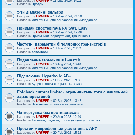
Last post by
UR5FFR
«
11 May 2026, 14:17
Posted in
Продам
5-ти діапазонні фільтри
Last post by
UR5FFR
«
10 May 2026, 21:39
Posted in
Фильтры и цепи согласования импедансов
Приймач спостерігача RX SWL Easy
Last post by
UR5FFR
«
10 May 2026, 19:46
Posted in
Приемники, передатчики, трансиверы
Частотні параметри біполярних транзисторів
Last post by
UR5FFR
«
13 Jun 2025, 23:32
Posted in
Усилители
Подавление гармоник в L-match
Last post by
UR5FFR
«
16 Aug 2024, 10:40
Posted in
Фильтры и цепи согласования импедансов
Підсилювач Hyperbolic AB+
Last post by
UR5FFR
«
11 Dec 2023, 19:06
Posted in
Аудиотехника и обработка звука
Foldback current limiter - ограничитель тока с наклонной
характеристикой
Last post by
UR5FFR
«
02 Sep 2023, 13:45
Posted in
Источники питания и автоматика
Четвертушка без противовесов
Last post by
UR5FFR
«
20 Aug 2023, 12:40
Posted in
Антенны, фидеры, согласующие устройства
Простой микрофонный усилитель с АРУ
Last post by
UR5FFR
«
20 Feb 2023, 15:18