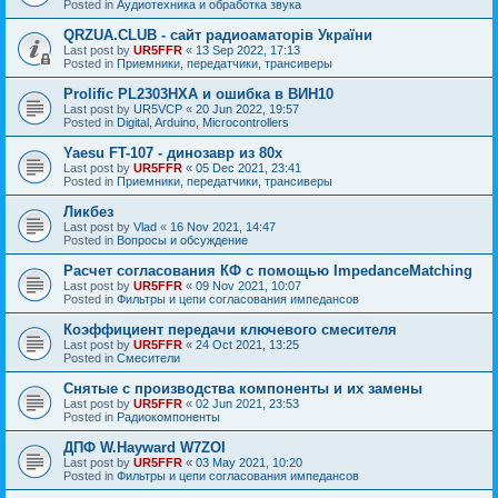
Posted in
Аудиотехника и обработка звука
QRZUA.CLUB - сайт радиоаматорів України
Last post by
UR5FFR
«
13 Sep 2022, 17:13
Posted in
Приемники, передатчики, трансиверы
Prolific PL2303HXA и ошибка в ВИН10
Last post by
UR5VCP
«
20 Jun 2022, 19:57
Posted in
Digital, Arduino, Microcontrollers
Yaesu FT-107 - динозавр из 80х
Last post by
UR5FFR
«
05 Dec 2021, 23:41
Posted in
Приемники, передатчики, трансиверы
Ликбез
Last post by
Vlad
«
16 Nov 2021, 14:47
Posted in
Вопросы и обсуждение
Расчет согласования КФ с помощью ImpedanceMatching
Last post by
UR5FFR
«
09 Nov 2021, 10:07
Posted in
Фильтры и цепи согласования импедансов
Коэффициент передачи ключевого смесителя
Last post by
UR5FFR
«
24 Oct 2021, 13:25
Posted in
Смесители
Снятые с производства компоненты и их замены
Last post by
UR5FFR
«
02 Jun 2021, 23:53
Posted in
Радиокомпоненты
ДПФ W.Hayward W7ZOI
Last post by
UR5FFR
«
03 May 2021, 10:20
Posted in
Фильтры и цепи согласования импедансов