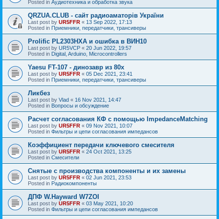
Posted in
Аудиотехника и обработка звука
QRZUA.CLUB - сайт радиоаматорів України
Last post by
UR5FFR
«
13 Sep 2022, 17:13
Posted in
Приемники, передатчики, трансиверы
Prolific PL2303HXA и ошибка в ВИН10
Last post by
UR5VCP
«
20 Jun 2022, 19:57
Posted in
Digital, Arduino, Microcontrollers
Yaesu FT-107 - динозавр из 80х
Last post by
UR5FFR
«
05 Dec 2021, 23:41
Posted in
Приемники, передатчики, трансиверы
Ликбез
Last post by
Vlad
«
16 Nov 2021, 14:47
Posted in
Вопросы и обсуждение
Расчет согласования КФ с помощью ImpedanceMatching
Last post by
UR5FFR
«
09 Nov 2021, 10:07
Posted in
Фильтры и цепи согласования импедансов
Коэффициент передачи ключевого смесителя
Last post by
UR5FFR
«
24 Oct 2021, 13:25
Posted in
Смесители
Снятые с производства компоненты и их замены
Last post by
UR5FFR
«
02 Jun 2021, 23:53
Posted in
Радиокомпоненты
ДПФ W.Hayward W7ZOI
Last post by
UR5FFR
«
03 May 2021, 10:20
Posted in
Фильтры и цепи согласования импедансов