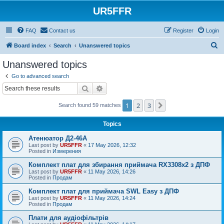
UR5FFR
FAQ
Contact us
Register
Login
S
Board index
Search
Unanswered topics
e
Unanswered topics
a
Go to advanced search
r
Search
Advanced search
c
1
2
3
Next
Search found 59 matches
h
Topics
Атенюатор Д2-46А
Last post by
UR5FFR
«
17 May 2026, 12:32
Posted in
Измерения
Комплект плат для збирання приймача RX3308x2 з ДПФ
Last post by
UR5FFR
«
11 May 2026, 14:26
Posted in
Продам
Комплект плат для приймача SWL Easy з ДПФ
Last post by
UR5FFR
«
11 May 2026, 14:24
Posted in
Продам
Плати для аудіофільтрів