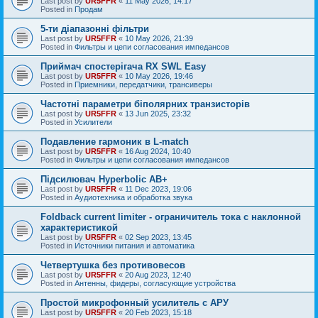
Last post by
UR5FFR
«
11 May 2026, 14:17
Posted in
Продам
5-ти діапазонні фільтри
Last post by
UR5FFR
«
10 May 2026, 21:39
Posted in
Фильтры и цепи согласования импедансов
Приймач спостерігача RX SWL Easy
Last post by
UR5FFR
«
10 May 2026, 19:46
Posted in
Приемники, передатчики, трансиверы
Частотні параметри біполярних транзисторів
Last post by
UR5FFR
«
13 Jun 2025, 23:32
Posted in
Усилители
Подавление гармоник в L-match
Last post by
UR5FFR
«
16 Aug 2024, 10:40
Posted in
Фильтры и цепи согласования импедансов
Підсилювач Hyperbolic AB+
Last post by
UR5FFR
«
11 Dec 2023, 19:06
Posted in
Аудиотехника и обработка звука
Foldback current limiter - ограничитель тока с наклонной
характеристикой
Last post by
UR5FFR
«
02 Sep 2023, 13:45
Posted in
Источники питания и автоматика
Четвертушка без противовесов
Last post by
UR5FFR
«
20 Aug 2023, 12:40
Posted in
Антенны, фидеры, согласующие устройства
Простой микрофонный усилитель с АРУ
Last post by
UR5FFR
«
20 Feb 2023, 15:18