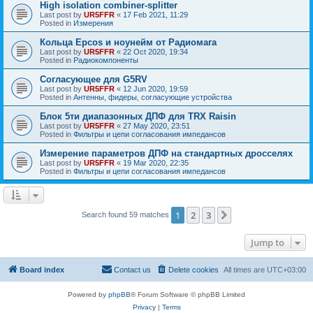
High isolation combiner-splitter
Last post by
UR5FFR
«
17 Feb 2021, 11:29
Posted in
Измерения
Кольца Epcos и ноунейм от Радиомага
Last post by
UR5FFR
«
22 Oct 2020, 19:34
Posted in
Радиокомпоненты
Согласующее для G5RV
Last post by
UR5FFR
«
12 Jun 2020, 19:59
Posted in
Антенны, фидеры, согласующие устройства
Блок 5ти диапазонных ДПФ для TRX Raisin
Last post by
UR5FFR
«
27 May 2020, 23:51
Posted in
Фильтры и цепи согласования импедансов
Измерение параметров ДПФ на стандартных дросселях
Last post by
UR5FFR
«
19 Mar 2020, 22:35
Posted in
Фильтры и цепи согласования импедансов
1
2
3
Next
Search found 59 matches
Jump to
Board index
Contact us
Delete cookies
All times are
UTC+03:00
Powered by
phpBB
® Forum Software © phpBB Limited
Privacy
|
Terms