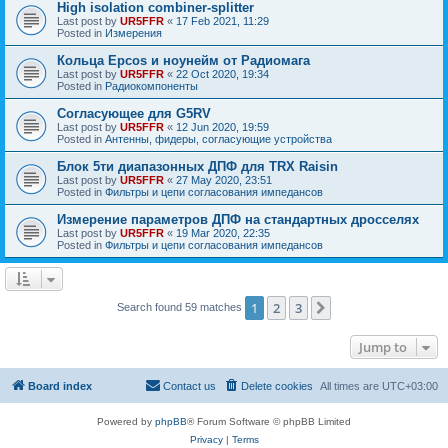
High isolation combiner-splitter
Last post by
UR5FFR
«
17 Feb 2021, 11:29
Posted in
Измерения
Кольца Epcos и ноунейм от Радиомага
Last post by
UR5FFR
«
22 Oct 2020, 19:34
Posted in
Радиокомпоненты
Согласующее для G5RV
Last post by
UR5FFR
«
12 Jun 2020, 19:59
Posted in
Антенны, фидеры, согласующие устройства
Блок 5ти диапазонных ДПФ для TRX Raisin
Last post by
UR5FFR
«
27 May 2020, 23:51
Posted in
Фильтры и цепи согласования импедансов
Измерение параметров ДПФ на стандартных дросселях
Last post by
UR5FFR
«
19 Mar 2020, 22:35
Posted in
Фильтры и цепи согласования импедансов
1
2
3
Next
Search found 59 matches
Jump to
Board index
Contact us
Delete cookies
All times are
UTC+03:00
Powered by
phpBB
® Forum Software © phpBB Limited
Privacy
|
Terms