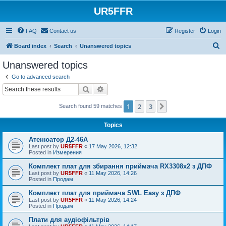
UR5FFR
FAQ
Contact us
Register
Login
S
Board index
Search
Unanswered topics
e
Unanswered topics
a
Go to advanced search
r
Search
Advanced search
c
1
2
3
Next
Search found 59 matches
h
Topics
Атенюатор Д2-46А
Last post by
UR5FFR
«
17 May 2026, 12:32
Posted in
Измерения
Комплект плат для збирання приймача RX3308x2 з ДПФ
Last post by
UR5FFR
«
11 May 2026, 14:26
Posted in
Продам
Комплект плат для приймача SWL Easy з ДПФ
Last post by
UR5FFR
«
11 May 2026, 14:24
Posted in
Продам
Плати для аудіофільтрів