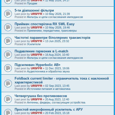
Last post by
UR5FFR
«
11 May 2026, 14:17
Posted in
Продам
5-ти діапазонні фільтри
Last post by
UR5FFR
«
10 May 2026, 21:39
Posted in
Фильтры и цепи согласования импедансов
Приймач спостерігача RX SWL Easy
Last post by
UR5FFR
«
10 May 2026, 19:46
Posted in
Приемники, передатчики, трансиверы
Частотні параметри біполярних транзисторів
Last post by
UR5FFR
«
13 Jun 2025, 23:32
Posted in
Усилители
Подавление гармоник в L-match
Last post by
UR5FFR
«
16 Aug 2024, 10:40
Posted in
Фильтры и цепи согласования импедансов
Підсилювач Hyperbolic AB+
Last post by
UR5FFR
«
11 Dec 2023, 19:06
Posted in
Аудиотехника и обработка звука
Foldback current limiter - ограничитель тока с наклонной
характеристикой
Last post by
UR5FFR
«
02 Sep 2023, 13:45
Posted in
Источники питания и автоматика
Четвертушка без противовесов
Last post by
UR5FFR
«
20 Aug 2023, 12:40
Posted in
Антенны, фидеры, согласующие устройства
Простой микрофонный усилитель с АРУ
Last post by
UR5FFR
«
20 Feb 2023, 15:18