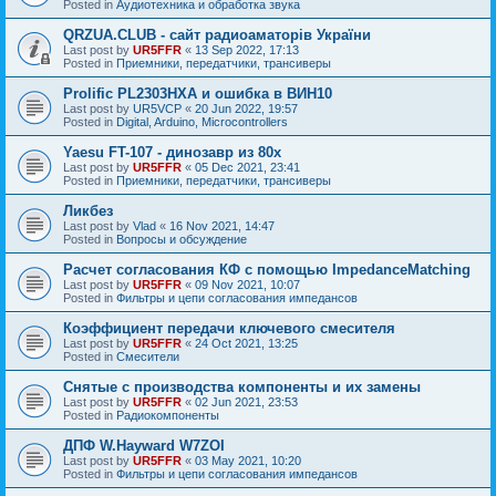
Posted in
Аудиотехника и обработка звука
QRZUA.CLUB - сайт радиоаматорів України
Last post by
UR5FFR
«
13 Sep 2022, 17:13
Posted in
Приемники, передатчики, трансиверы
Prolific PL2303HXA и ошибка в ВИН10
Last post by
UR5VCP
«
20 Jun 2022, 19:57
Posted in
Digital, Arduino, Microcontrollers
Yaesu FT-107 - динозавр из 80х
Last post by
UR5FFR
«
05 Dec 2021, 23:41
Posted in
Приемники, передатчики, трансиверы
Ликбез
Last post by
Vlad
«
16 Nov 2021, 14:47
Posted in
Вопросы и обсуждение
Расчет согласования КФ с помощью ImpedanceMatching
Last post by
UR5FFR
«
09 Nov 2021, 10:07
Posted in
Фильтры и цепи согласования импедансов
Коэффициент передачи ключевого смесителя
Last post by
UR5FFR
«
24 Oct 2021, 13:25
Posted in
Смесители
Снятые с производства компоненты и их замены
Last post by
UR5FFR
«
02 Jun 2021, 23:53
Posted in
Радиокомпоненты
ДПФ W.Hayward W7ZOI
Last post by
UR5FFR
«
03 May 2021, 10:20
Posted in
Фильтры и цепи согласования импедансов