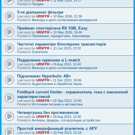
Last post by
UR5FFR
«
11 May 2026, 14:17
Posted in
Продам
5-ти діапазонні фільтри
Last post by
UR5FFR
«
10 May 2026, 21:39
Posted in
Фильтры и цепи согласования импедансов
Приймач спостерігача RX SWL Easy
Last post by
UR5FFR
«
10 May 2026, 19:46
Posted in
Приемники, передатчики, трансиверы
Частотні параметри біполярних транзисторів
Last post by
UR5FFR
«
13 Jun 2025, 23:32
Posted in
Усилители
Подавление гармоник в L-match
Last post by
UR5FFR
«
16 Aug 2024, 10:40
Posted in
Фильтры и цепи согласования импедансов
Підсилювач Hyperbolic AB+
Last post by
UR5FFR
«
11 Dec 2023, 19:06
Posted in
Аудиотехника и обработка звука
Foldback current limiter - ограничитель тока с наклонной
характеристикой
Last post by
UR5FFR
«
02 Sep 2023, 13:45
Posted in
Источники питания и автоматика
Четвертушка без противовесов
Last post by
UR5FFR
«
20 Aug 2023, 12:40
Posted in
Антенны, фидеры, согласующие устройства
Простой микрофонный усилитель с АРУ
Last post by
UR5FFR
«
20 Feb 2023, 15:18