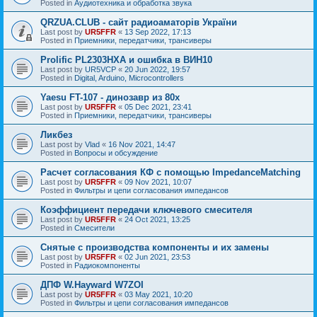
Posted in
Аудиотехника и обработка звука
QRZUA.CLUB - сайт радиоаматорів України
Last post by
UR5FFR
«
13 Sep 2022, 17:13
Posted in
Приемники, передатчики, трансиверы
Prolific PL2303HXA и ошибка в ВИН10
Last post by
UR5VCP
«
20 Jun 2022, 19:57
Posted in
Digital, Arduino, Microcontrollers
Yaesu FT-107 - динозавр из 80х
Last post by
UR5FFR
«
05 Dec 2021, 23:41
Posted in
Приемники, передатчики, трансиверы
Ликбез
Last post by
Vlad
«
16 Nov 2021, 14:47
Posted in
Вопросы и обсуждение
Расчет согласования КФ с помощью ImpedanceMatching
Last post by
UR5FFR
«
09 Nov 2021, 10:07
Posted in
Фильтры и цепи согласования импедансов
Коэффициент передачи ключевого смесителя
Last post by
UR5FFR
«
24 Oct 2021, 13:25
Posted in
Смесители
Снятые с производства компоненты и их замены
Last post by
UR5FFR
«
02 Jun 2021, 23:53
Posted in
Радиокомпоненты
ДПФ W.Hayward W7ZOI
Last post by
UR5FFR
«
03 May 2021, 10:20
Posted in
Фильтры и цепи согласования импедансов