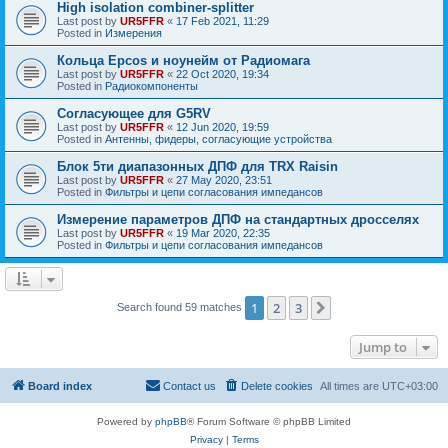
High isolation combiner-splitter
Last post by
UR5FFR
«
17 Feb 2021, 11:29
Posted in
Измерения
Кольца Epcos и ноунейм от Радиомага
Last post by
UR5FFR
«
22 Oct 2020, 19:34
Posted in
Радиокомпоненты
Согласующее для G5RV
Last post by
UR5FFR
«
12 Jun 2020, 19:59
Posted in
Антенны, фидеры, согласующие устройства
Блок 5ти диапазонных ДПФ для TRX Raisin
Last post by
UR5FFR
«
27 May 2020, 23:51
Posted in
Фильтры и цепи согласования импедансов
Измерение параметров ДПФ на стандартных дросселях
Last post by
UR5FFR
«
19 Mar 2020, 22:35
Posted in
Фильтры и цепи согласования импедансов
1
2
3
Next
Search found 59 matches
Jump to
Board index
Contact us
Delete cookies
All times are
UTC+03:00
Powered by
phpBB
® Forum Software © phpBB Limited
Privacy
|
Terms