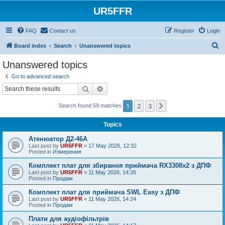
UR5FFR
FAQ
Contact us
Register
Login
S
Board index
Search
Unanswered topics
e
Unanswered topics
a
Go to advanced search
r
Search
Advanced search
c
1
2
3
Next
Search found 59 matches
h
Topics
Атенюатор Д2-46А
Last post by
UR5FFR
«
17 May 2026, 12:32
Posted in
Измерения
Комплект плат для збирання приймача RX3308x2 з ДПФ
Last post by
UR5FFR
«
11 May 2026, 14:26
Posted in
Продам
Комплект плат для приймача SWL Easy з ДПФ
Last post by
UR5FFR
«
11 May 2026, 14:24
Posted in
Продам
Плати для аудіофільтрів