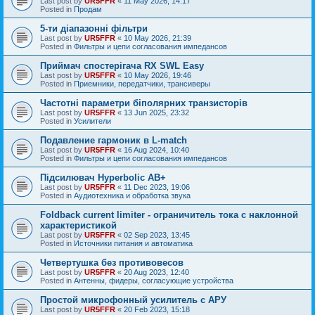
Last post by
UR5FFR
«
11 May 2026, 14:17
Posted in
Продам
5-ти діапазонні фільтри
Last post by
UR5FFR
«
10 May 2026, 21:39
Posted in
Фильтры и цепи согласования импедансов
Приймач спостерігача RX SWL Easy
Last post by
UR5FFR
«
10 May 2026, 19:46
Posted in
Приемники, передатчики, трансиверы
Частотні параметри біполярних транзисторів
Last post by
UR5FFR
«
13 Jun 2025, 23:32
Posted in
Усилители
Подавление гармоник в L-match
Last post by
UR5FFR
«
16 Aug 2024, 10:40
Posted in
Фильтры и цепи согласования импедансов
Підсилювач Hyperbolic AB+
Last post by
UR5FFR
«
11 Dec 2023, 19:06
Posted in
Аудиотехника и обработка звука
Foldback current limiter - ограничитель тока с наклонной
характеристикой
Last post by
UR5FFR
«
02 Sep 2023, 13:45
Posted in
Источники питания и автоматика
Четвертушка без противовесов
Last post by
UR5FFR
«
20 Aug 2023, 12:40
Posted in
Антенны, фидеры, согласующие устройства
Простой микрофонный усилитель с АРУ
Last post by
UR5FFR
«
20 Feb 2023, 15:18