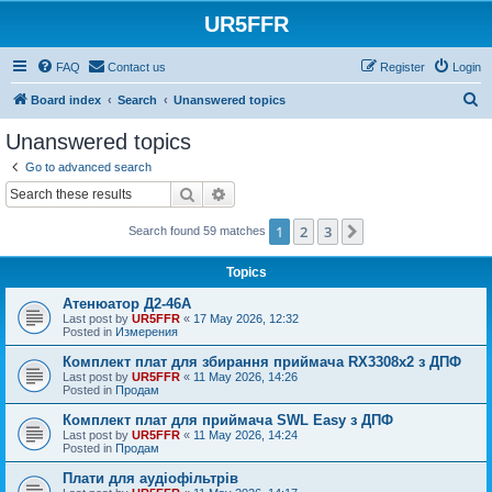
UR5FFR
FAQ
Contact us
Register
Login
S
Board index
Search
Unanswered topics
e
Unanswered topics
a
Go to advanced search
r
Search
Advanced search
c
1
2
3
Next
Search found 59 matches
h
Topics
Атенюатор Д2-46А
Last post by
UR5FFR
«
17 May 2026, 12:32
Posted in
Измерения
Комплект плат для збирання приймача RX3308x2 з ДПФ
Last post by
UR5FFR
«
11 May 2026, 14:26
Posted in
Продам
Комплект плат для приймача SWL Easy з ДПФ
Last post by
UR5FFR
«
11 May 2026, 14:24
Posted in
Продам
Плати для аудіофільтрів