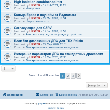
High isolation combiner-splitter
Last post by
UR5FFR
«
17 Feb 2021, 11:29
Posted in
Измерения
Кольца Epcos и ноунейм от Радиомага
Last post by
UR5FFR
«
22 Oct 2020, 19:34
Posted in
Радиокомпоненты
Согласующее для G5RV
Last post by
UR5FFR
«
12 Jun 2020, 19:59
Posted in
Антенны, фидеры, согласующие устройства
Блок 5ти диапазонных ДПФ для TRX Raisin
Last post by
UR5FFR
«
27 May 2020, 23:51
Posted in
Фильтры и цепи согласования импедансов
Измерение параметров ДПФ на стандартных дросселях
Last post by
UR5FFR
«
19 Mar 2020, 22:35
Posted in
Фильтры и цепи согласования импедансов
1
2
3
Next
Search found 59 matches
Jump to
Board index
Contact us
Delete cookies
All times are
UTC+03:00
Powered by
phpBB
® Forum Software © phpBB Limited
Privacy
|
Terms