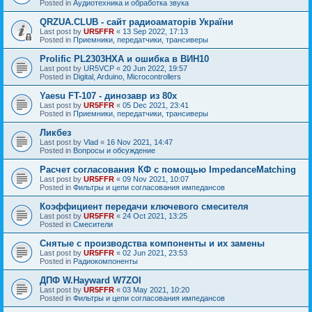
Posted in
Аудиотехника и обработка звука
QRZUA.CLUB - сайт радиоаматорів України
Last post by
UR5FFR
«
13 Sep 2022, 17:13
Posted in
Приемники, передатчики, трансиверы
Prolific PL2303HXA и ошибка в ВИН10
Last post by
UR5VCP
«
20 Jun 2022, 19:57
Posted in
Digital, Arduino, Microcontrollers
Yaesu FT-107 - динозавр из 80х
Last post by
UR5FFR
«
05 Dec 2021, 23:41
Posted in
Приемники, передатчики, трансиверы
Ликбез
Last post by
Vlad
«
16 Nov 2021, 14:47
Posted in
Вопросы и обсуждение
Расчет согласования КФ с помощью ImpedanceMatching
Last post by
UR5FFR
«
09 Nov 2021, 10:07
Posted in
Фильтры и цепи согласования импедансов
Коэффициент передачи ключевого смесителя
Last post by
UR5FFR
«
24 Oct 2021, 13:25
Posted in
Смесители
Снятые с производства компоненты и их замены
Last post by
UR5FFR
«
02 Jun 2021, 23:53
Posted in
Радиокомпоненты
ДПФ W.Hayward W7ZOI
Last post by
UR5FFR
«
03 May 2021, 10:20
Posted in
Фильтры и цепи согласования импедансов