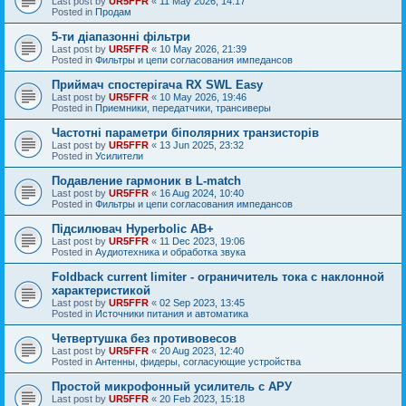
Last post by
UR5FFR
«
11 May 2026, 14:17
Posted in
Продам
5-ти діапазонні фільтри
Last post by
UR5FFR
«
10 May 2026, 21:39
Posted in
Фильтры и цепи согласования импедансов
Приймач спостерігача RX SWL Easy
Last post by
UR5FFR
«
10 May 2026, 19:46
Posted in
Приемники, передатчики, трансиверы
Частотні параметри біполярних транзисторів
Last post by
UR5FFR
«
13 Jun 2025, 23:32
Posted in
Усилители
Подавление гармоник в L-match
Last post by
UR5FFR
«
16 Aug 2024, 10:40
Posted in
Фильтры и цепи согласования импедансов
Підсилювач Hyperbolic AB+
Last post by
UR5FFR
«
11 Dec 2023, 19:06
Posted in
Аудиотехника и обработка звука
Foldback current limiter - ограничитель тока с наклонной
характеристикой
Last post by
UR5FFR
«
02 Sep 2023, 13:45
Posted in
Источники питания и автоматика
Четвертушка без противовесов
Last post by
UR5FFR
«
20 Aug 2023, 12:40
Posted in
Антенны, фидеры, согласующие устройства
Простой микрофонный усилитель с АРУ
Last post by
UR5FFR
«
20 Feb 2023, 15:18