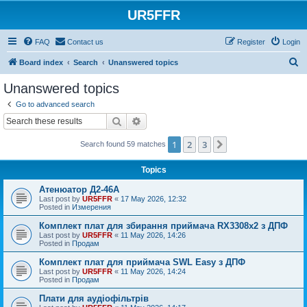
UR5FFR
FAQ
Contact us
Register
Login
S
Board index
Search
Unanswered topics
e
Unanswered topics
a
Go to advanced search
r
Search
Advanced search
c
1
2
3
Next
Search found 59 matches
h
Topics
Атенюатор Д2-46А
Last post by
UR5FFR
«
17 May 2026, 12:32
Posted in
Измерения
Комплект плат для збирання приймача RX3308x2 з ДПФ
Last post by
UR5FFR
«
11 May 2026, 14:26
Posted in
Продам
Комплект плат для приймача SWL Easy з ДПФ
Last post by
UR5FFR
«
11 May 2026, 14:24
Posted in
Продам
Плати для аудіофільтрів