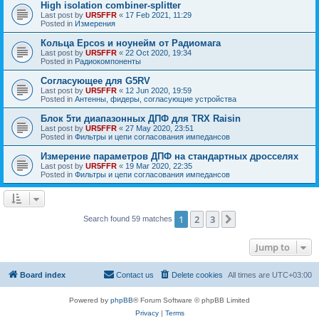
High isolation combiner-splitter
Last post by
UR5FFR
«
17 Feb 2021, 11:29
Posted in
Измерения
Кольца Epcos и ноунейм от Радиомага
Last post by
UR5FFR
«
22 Oct 2020, 19:34
Posted in
Радиокомпоненты
Согласующее для G5RV
Last post by
UR5FFR
«
12 Jun 2020, 19:59
Posted in
Антенны, фидеры, согласующие устройства
Блок 5ти диапазонных ДПФ для TRX Raisin
Last post by
UR5FFR
«
27 May 2020, 23:51
Posted in
Фильтры и цепи согласования импедансов
Измерение параметров ДПФ на стандартных дросселях
Last post by
UR5FFR
«
19 Mar 2020, 22:35
Posted in
Фильтры и цепи согласования импедансов
1
2
3
Next
Search found 59 matches
Jump to
Board index
Contact us
Delete cookies
All times are
UTC+03:00
Powered by
phpBB
® Forum Software © phpBB Limited
Privacy
|
Terms