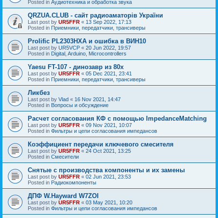
Posted in
Аудиотехника и обработка звука
QRZUA.CLUB - сайт радиоаматорів України
Last post by
UR5FFR
«
13 Sep 2022, 17:13
Posted in
Приемники, передатчики, трансиверы
Prolific PL2303HXA и ошибка в ВИН10
Last post by
UR5VCP
«
20 Jun 2022, 19:57
Posted in
Digital, Arduino, Microcontrollers
Yaesu FT-107 - динозавр из 80х
Last post by
UR5FFR
«
05 Dec 2021, 23:41
Posted in
Приемники, передатчики, трансиверы
Ликбез
Last post by
Vlad
«
16 Nov 2021, 14:47
Posted in
Вопросы и обсуждение
Расчет согласования КФ с помощью ImpedanceMatching
Last post by
UR5FFR
«
09 Nov 2021, 10:07
Posted in
Фильтры и цепи согласования импедансов
Коэффициент передачи ключевого смесителя
Last post by
UR5FFR
«
24 Oct 2021, 13:25
Posted in
Смесители
Снятые с производства компоненты и их замены
Last post by
UR5FFR
«
02 Jun 2021, 23:53
Posted in
Радиокомпоненты
ДПФ W.Hayward W7ZOI
Last post by
UR5FFR
«
03 May 2021, 10:20
Posted in
Фильтры и цепи согласования импедансов