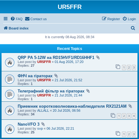
UR5FFR
FAQ
Contact us
Register
Login
S
Board index
e
It is currently 08 Aug 2026, 08:34
a
Recent Topics
r
QRP PA 5-12W на RD15HVF1/RD16HHF1
c
Last post by
UR5FFR
«
01 Aug 2026, 17:20
h
Replies:
27
1
2
3
ФНЧ на гіраторах
Last post by
UR5FFR
«
21 Jul 2026, 21:52
Replies:
1
Телеграфний фільтр на гіраторах
Last post by
UR5FFR
«
21 Jul 2026, 21:44
Replies:
1
Приемник коротковолновика-наблюдателя RX2121AM
Last post by
ALLALL
«
20 Jul 2026, 06:56
Replies:
34
1
2
3
4
NanoVFO 3
Last post by
svp
«
06 Jul 2026, 22:21
Replies:
25
1
2
3