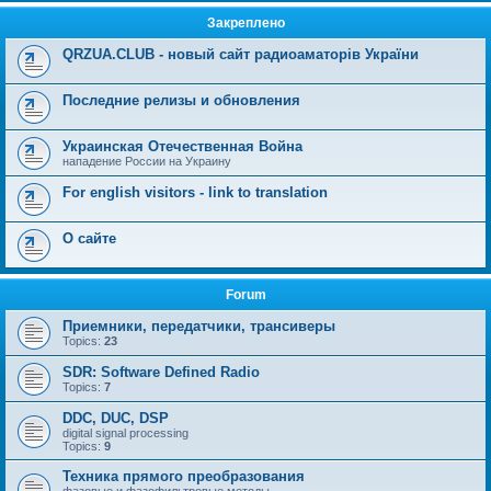
Закреплено
QRZUA.CLUB - новый сайт радиоаматорів України
Последние релизы и обновления
Украинская Отечественная Война
нападение России на Украину
For english visitors - link to translation
О сайте
Forum
Приемники, передатчики, трансиверы
Topics:
23
SDR: Software Defined Radio
Topics:
7
DDC, DUC, DSP
digital signal processing
Topics:
9
Техника прямого преобразования
фазовые и фазофильтровые методы