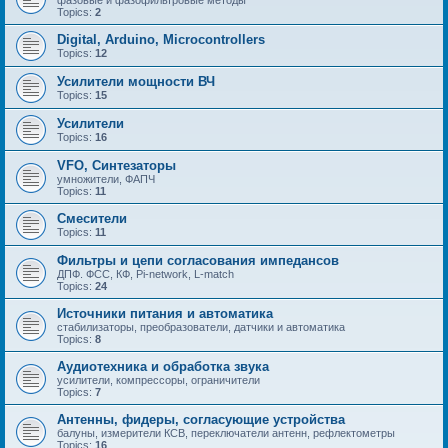
Topics:
2
Digital, Arduino, Microcontrollers
Topics:
12
Усилители мощности ВЧ
Topics:
15
Усилители
Topics:
16
VFO, Синтезаторы
умножители, ФАПЧ
Topics:
11
Смесители
Topics:
11
Фильтры и цепи согласования импедансов
ДПФ. ФСС, КФ, Pi-network, L-match
Topics:
24
Источники питания и автоматика
стабилизаторы, преобразователи, датчики и автоматика
Topics:
8
Аудиотехника и обработка звука
усилители, компрессоры, ограничители
Topics:
7
Антенны, фидеры, согласующие устройства
балуны, измерители КСВ, переключатели антенн, рефлектометры
Topics:
16