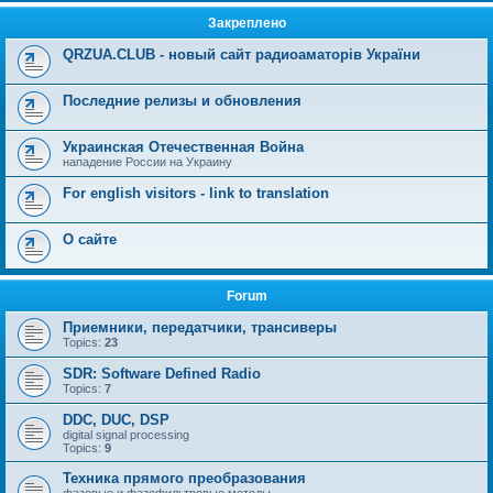
Закреплено
QRZUA.CLUB - новый сайт радиоаматорів України
Последние релизы и обновления
Украинская Отечественная Война
нападение России на Украину
For english visitors - link to translation
О сайте
Forum
Приемники, передатчики, трансиверы
Topics:
23
SDR: Software Defined Radio
Topics:
7
DDC, DUC, DSP
digital signal processing
Topics:
9
Техника прямого преобразования
фазовые и фазофильтровые методы