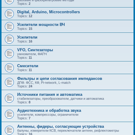
Topics:
2
Digital, Arduino, Microcontrollers
Topics:
12
Усилители мощности ВЧ
Topics:
15
Усилители
Topics:
16
VFO, Синтезаторы
умножители, ФАПЧ
Topics:
11
Смесители
Topics:
11
Фильтры и цепи согласования импедансов
ДПФ. ФСС, КФ, Pi-network, L-match
Topics:
24
Источники питания и автоматика
стабилизаторы, преобразователи, датчики и автоматика
Topics:
8
Аудиотехника и обработка звука
усилители, компрессоры, ограничители
Topics:
7
Антенны, фидеры, согласующие устройства
балуны, измерители КСВ, переключатели антенн, рефлектометры
Topics:
16