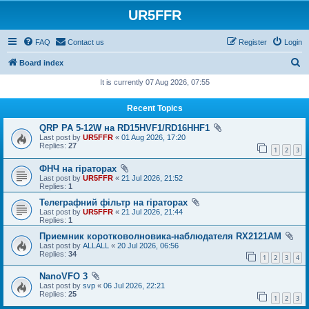
UR5FFR
FAQ
Contact us
Register
Login
S
Board index
e
It is currently 07 Aug 2026, 07:55
a
Recent Topics
r
QRP PA 5-12W на RD15HVF1/RD16HHF1
c
Last post by
UR5FFR
«
01 Aug 2026, 17:20
h
Replies:
27
1
2
3
ФНЧ на гіраторах
Last post by
UR5FFR
«
21 Jul 2026, 21:52
Replies:
1
Телеграфний фільтр на гіраторах
Last post by
UR5FFR
«
21 Jul 2026, 21:44
Replies:
1
Приемник коротковолновика-наблюдателя RX2121AM
Last post by
ALLALL
«
20 Jul 2026, 06:56
Replies:
34
1
2
3
4
NanoVFO 3
Last post by
svp
«
06 Jul 2026, 22:21
Replies:
25
1
2
3