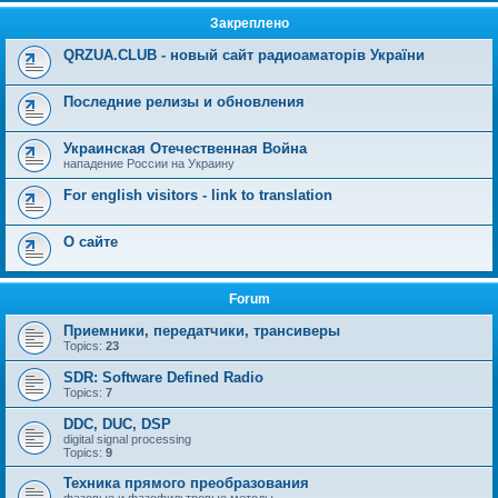
Закреплено
QRZUA.CLUB - новый сайт радиоаматорів України
Последние релизы и обновления
Украинская Отечественная Война
нападение России на Украину
For english visitors - link to translation
О сайте
Forum
Приемники, передатчики, трансиверы
Topics:
23
SDR: Software Defined Radio
Topics:
7
DDC, DUC, DSP
digital signal processing
Topics:
9
Техника прямого преобразования
фазовые и фазофильтровые методы