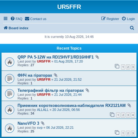
UR5FFR
FAQ
Contact us
Register
Login
S
Board index
e
It is currently 10 Aug 2026, 14:46
a
Recent Topics
r
QRP PA 5-12W на RD15HVF1/RD16HHF1
c
Last post by
UR5FFR
«
01 Aug 2026, 17:20
h
Replies:
27
1
2
3
ФНЧ на гіраторах
Last post by
UR5FFR
«
21 Jul 2026, 21:52
Replies:
1
Телеграфний фільтр на гіраторах
Last post by
UR5FFR
«
21 Jul 2026, 21:44
Replies:
1
Приемник коротковолновика-наблюдателя RX2121AM
Last post by
ALLALL
«
20 Jul 2026, 06:56
Replies:
34
1
2
3
4
NanoVFO 3
Last post by
svp
«
06 Jul 2026, 22:21
Replies:
25
1
2
3