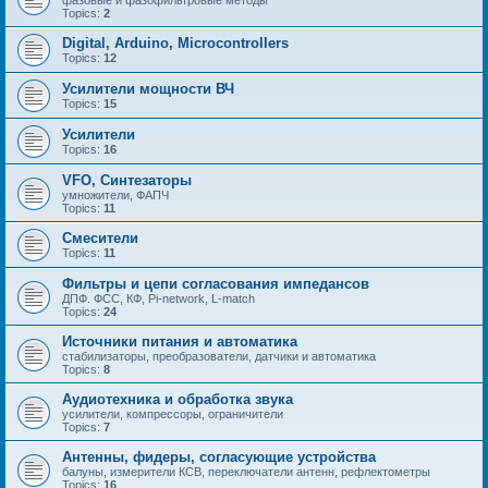
Topics:
2
Digital, Arduino, Microcontrollers
Topics:
12
Усилители мощности ВЧ
Topics:
15
Усилители
Topics:
16
VFO, Синтезаторы
умножители, ФАПЧ
Topics:
11
Смесители
Topics:
11
Фильтры и цепи согласования импедансов
ДПФ. ФСС, КФ, Pi-network, L-match
Topics:
24
Источники питания и автоматика
стабилизаторы, преобразователи, датчики и автоматика
Topics:
8
Аудиотехника и обработка звука
усилители, компрессоры, ограничители
Topics:
7
Антенны, фидеры, согласующие устройства
балуны, измерители КСВ, переключатели антенн, рефлектометры
Topics:
16