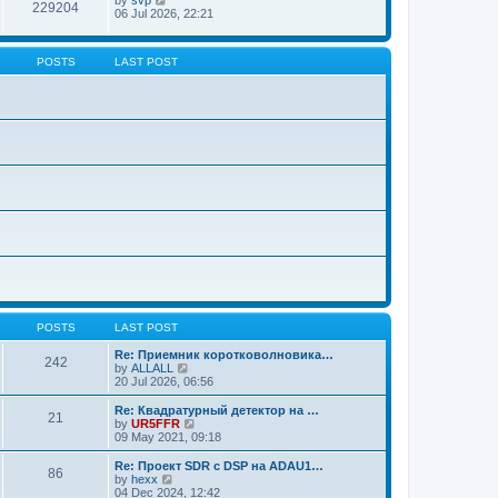
229204
06 Jul 2026, 22:21
POSTS
LAST POST
POSTS
LAST POST
Re: Приемник коротковолновика…
242
V
by
ALLALL
i
20 Jul 2026, 06:56
e
w
Re: Квадратурный детектор на …
21
t
V
by
UR5FFR
h
i
09 May 2021, 09:18
e
e
l
w
Re: Проект SDR с DSP на ADAU1…
86
a
t
V
by
hexx
t
h
i
04 Dec 2024, 12:42