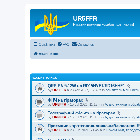
UR5FFR
Русский военный корабль идет нахуй!
Quick links
FAQ
Contact us
Board index
RECENT TOPICS
QRP PA 5-12W на RD15HVF1/RD16HHF1
by
UR5FFR
» 23 Apr 2022, 16:32 » in
Усилители мощности
ФНЧ на гіраторах
by
UR5FFR
» 15 Jul 2026, 11:12 » in
Аудиотехника и обраб
Телеграфний фільтр на гіраторах
by
UR5FFR
» 15 Jul 2026, 11:35 » in
Аудиотехника и обраб
Приемник коротковолновика-наблюдателя 
by
UR5FFR
» 23 Jun 2021, 21:45 » in
Приемники, передат