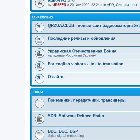
NanoVFO 3
by
UR5FFR
» 20 Nov 2020, 22:24 » in
VFO, Синтезаторы
ЗАКРЕПЛЕНО
QRZUA.CLUB - новый сайт радиоаматорів Ук
Последние релизы и обновления
Украинская Отечественная Война
нападение России на Украину
For english visitors - link to translation
О сайте
FORUM
Приемники, передатчики, трансиверы
SDR: Software Defined Radio
DDC, DUC, DSP
digital signal processing