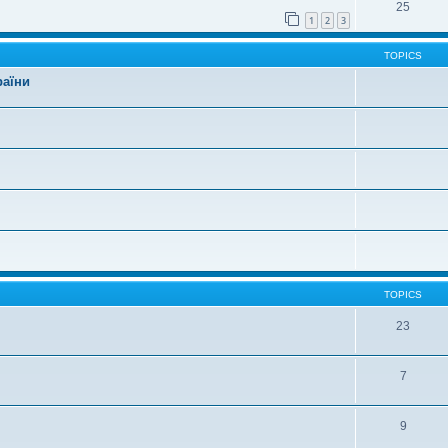
25
1
2
3
TOPICS
раїни
TOPICS
23
7
9