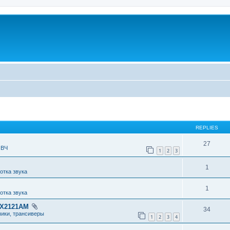
REPLIES
27
 ВЧ
1
2
3
1
отка звука
1
отка звука
RX2121AM
34
чики, трансиверы
1
2
3
4