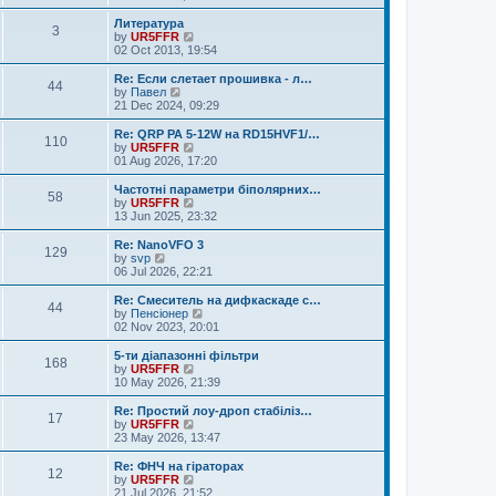
e
e
e
s
l
w
Литература
t
3
a
t
V
by
UR5FFR
p
t
h
i
02 Oct 2013, 19:54
o
e
e
e
s
s
l
w
Re: Если слетает прошивка - л…
t
t
44
a
t
V
by
Павел
p
t
h
i
21 Dec 2024, 09:29
o
e
e
e
s
s
l
w
Re: QRP PA 5-12W на RD15HVF1/…
t
t
110
a
t
V
by
UR5FFR
p
t
h
i
01 Aug 2026, 17:20
o
e
e
e
s
s
l
w
Частотні параметри біполярних…
t
t
58
a
t
V
by
UR5FFR
p
t
h
i
13 Jun 2025, 23:32
o
e
e
e
s
s
l
w
Re: NanoVFO 3
t
t
129
a
t
V
by
svp
p
t
h
i
06 Jul 2026, 22:21
o
e
e
e
s
s
l
w
Re: Смеситель на дифкаскаде с…
t
t
44
a
t
V
by
Пенсіонер
p
t
h
i
02 Nov 2023, 20:01
o
e
e
e
s
s
l
w
5-ти діапазонні фільтри
t
t
168
a
t
V
by
UR5FFR
p
t
h
i
10 May 2026, 21:39
o
e
e
e
s
s
l
w
Re: Простий лоу-дроп стабіліз…
t
t
17
a
t
V
by
UR5FFR
p
t
h
i
23 May 2026, 13:47
o
e
e
e
s
s
l
w
Re: ФНЧ на гіраторах
t
t
12
a
t
V
by
UR5FFR
p
t
h
i
21 Jul 2026, 21:52