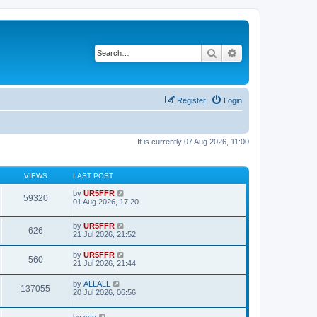
Search
Advanced search
Register
Login
It is currently 07 Aug 2026, 11:00
VIEWS
LAST POST
by
UR5FFR
59320
01 Aug 2026, 17:20
by
UR5FFR
626
21 Jul 2026, 21:52
by
UR5FFR
560
21 Jul 2026, 21:44
by
ALLALL
137055
20 Jul 2026, 06:56
by
svp