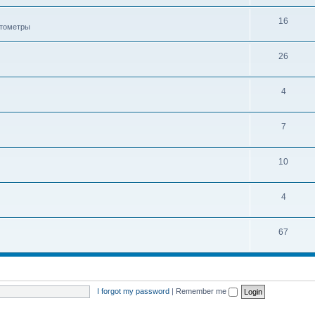
16
ктометры
26
4
7
10
4
67
I forgot my password
|
Remember me