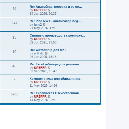
o
e
e
e
s
s
l
w
Re: Аварийная веревка и ее со…
t
t
46
a
t
V
by
UR5FFR
p
t
h
i
14 Jan 2026, 20:37
o
e
e
e
s
s
l
w
Re: Pico NWT - анализатор бед…
t
t
247
a
t
V
by
jerm2
p
t
h
i
21 May 2026, 17:15
o
e
e
e
s
s
l
w
Снятые с производства компоне…
t
t
15
a
t
V
by
UR5FFR
p
t
h
i
02 Jun 2021, 23:53
o
e
e
e
s
s
l
w
Re: Фотопапір для ЛУТ
t
t
19
a
t
V
by
ur6hdx
p
t
h
i
06 Jan 2025, 18:18
o
e
e
e
s
s
l
w
Re: Excel таблицы для различн…
t
t
46
a
t
V
by
UR5FFR
p
t
h
i
02 Sep 2023, 13:47
o
e
e
e
s
s
l
w
Комплект плат для збирання пр…
t
t
4
a
t
V
by
UR5FFR
p
t
h
i
11 May 2026, 14:26
o
e
e
e
s
s
l
w
Re: Украинская Отечественная …
t
t
2593
a
t
V
by
UR5FFR
p
t
h
i
14 May 2026, 22:10
o
e
e
e
s
s
l
w
t
t
a
t
p
t
h
o
e
e
s
s
l
t
t
a
p
t