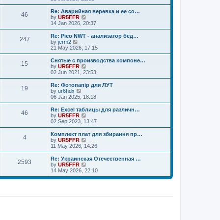
o
e
e
e
s
s
l
w
Re: Аварийная веревка и ее со…
t
t
46
a
t
V
by
UR5FFR
p
t
h
i
14 Jan 2026, 20:37
o
e
e
e
s
s
l
w
Re: Pico NWT - анализатор бед…
t
t
247
a
t
V
by
jerm2
p
t
h
i
21 May 2026, 17:15
o
e
e
e
s
s
l
w
Снятые с производства компоне…
t
t
15
a
t
V
by
UR5FFR
p
t
h
i
02 Jun 2021, 23:53
o
e
e
e
s
s
l
w
Re: Фотопапір для ЛУТ
t
t
19
a
t
V
by
ur6hdx
p
t
h
i
06 Jan 2025, 18:18
o
e
e
e
s
s
l
w
Re: Excel таблицы для различн…
t
t
46
a
t
V
by
UR5FFR
p
t
h
i
02 Sep 2023, 13:47
o
e
e
e
s
s
l
w
Комплект плат для збирання пр…
t
t
4
a
t
V
by
UR5FFR
p
t
h
i
11 May 2026, 14:26
o
e
e
e
s
s
l
w
Re: Украинская Отечественная …
t
t
2593
a
t
V
by
UR5FFR
p
t
h
i
14 May 2026, 22:10
o
e
e
e
s
s
l
w
t
t
a
t
p
t
h
o
e
e
s
s
l
t
t
a
p
t