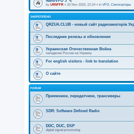
NanoVFO 3
by
UR5FFR
» 20 Nov 2020, 22:24 » in
VFO, Синтезаторы
ЗАКРЕПЛЕНО
QRZUA.CLUB - новый сайт радиоаматорів Ук
Последние релизы и обновления
Украинская Отечественная Война
нападение России на Украину
For english visitors - link to translation
О сайте
FORUM
Приемники, передатчики, трансиверы
SDR: Software Defined Radio
DDC, DUC, DSP
digital signal processing