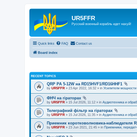
UR5FFR
Русский военный корабль идет нахуй!
Quick links
FAQ
Contact us
Board index
RECENT TOPICS
QRP PA 5-12W на RD15HVF1/RD16HHF1
by
UR5FFR
» 23 Apr 2022, 16:32 » in
Усилители мощности
ФНЧ на гіраторах
by
UR5FFR
» 15 Jul 2026, 11:12 » in
Аудиотехника и обраб
Телеграфний фільтр на гіраторах
by
UR5FFR
» 15 Jul 2026, 11:35 » in
Аудиотехника и обраб
Приемник коротковолновика-наблюдателя 
by
UR5FFR
» 23 Jun 2021, 21:45 » in
Приемники, передат