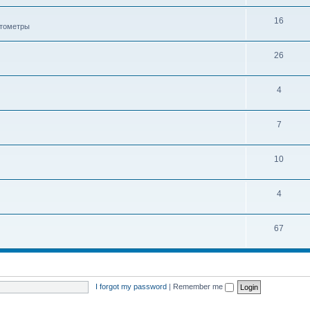
16
ктометры
26
4
7
10
4
67
I forgot my password
|
Remember me