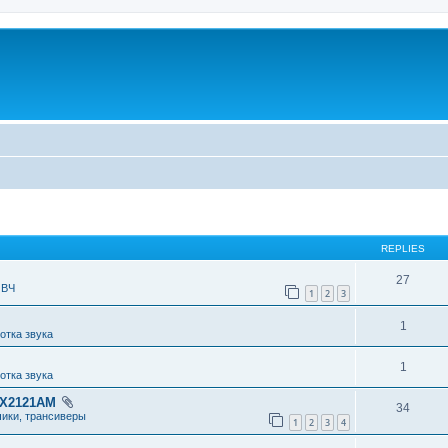
REPLIES
27
 ВЧ
1
2
3
1
отка звука
1
отка звука
RX2121AM
34
чики, трансиверы
1
2
3
4