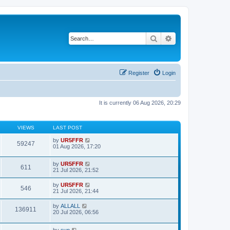
Search
Advanced search
Register
Login
It is currently 06 Aug 2026, 20:29
VIEWS
LAST POST
by
UR5FFR
59247
01 Aug 2026, 17:20
by
UR5FFR
611
21 Jul 2026, 21:52
by
UR5FFR
546
21 Jul 2026, 21:44
by
ALLALL
136911
20 Jul 2026, 06:56
by
svp