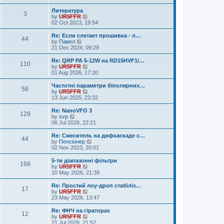
e
e
e
s
l
w
Литература
t
3
a
t
V
by
UR5FFR
p
t
h
i
02 Oct 2013, 19:54
o
e
e
e
s
s
l
w
Re: Если слетает прошивка - л…
t
t
44
a
t
V
by
Павел
p
t
h
i
21 Dec 2024, 09:29
o
e
e
e
s
s
l
w
Re: QRP PA 5-12W на RD15HVF1/…
t
t
110
a
t
V
by
UR5FFR
p
t
h
i
01 Aug 2026, 17:20
o
e
e
e
s
s
l
w
Частотні параметри біполярних…
t
t
58
a
t
V
by
UR5FFR
p
t
h
i
13 Jun 2025, 23:32
o
e
e
e
s
s
l
w
Re: NanoVFO 3
t
t
129
a
t
V
by
svp
p
t
h
i
06 Jul 2026, 22:21
o
e
e
e
s
s
l
w
Re: Смеситель на дифкаскаде с…
t
t
44
a
t
V
by
Пенсіонер
p
t
h
i
02 Nov 2023, 20:01
o
e
e
e
s
s
l
w
5-ти діапазонні фільтри
t
t
168
a
t
V
by
UR5FFR
p
t
h
i
10 May 2026, 21:39
o
e
e
e
s
s
l
w
Re: Простий лоу-дроп стабіліз…
t
t
17
a
t
V
by
UR5FFR
p
t
h
i
23 May 2026, 13:47
o
e
e
e
s
s
l
w
Re: ФНЧ на гіраторах
t
t
12
a
t
V
by
UR5FFR
p
t
h
i
21 Jul 2026, 21:52