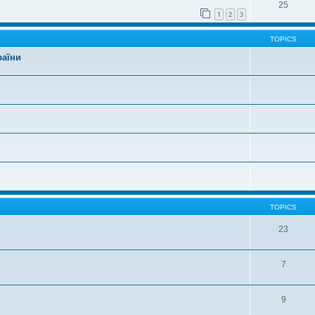
25
1
2
3
TOPICS
раїни
TOPICS
23
7
9