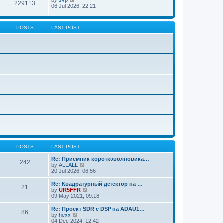
229113
06 Jul 2026, 22:21
POSTS
LAST POST
POSTS
LAST POST
Re: Приемник коротковолновика…
242
V
by
ALLALL
i
20 Jul 2026, 06:56
e
w
Re: Квадратурный детектор на …
21
t
V
by
UR5FFR
h
i
09 May 2021, 09:18
e
e
l
w
Re: Проект SDR с DSP на ADAU1…
86
a
t
V
by
hexx
t
h
i
04 Dec 2024, 12:42