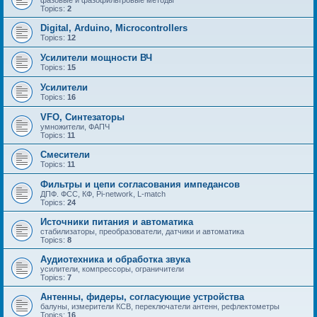
Topics:
2
Digital, Arduino, Microcontrollers
Topics:
12
Усилители мощности ВЧ
Topics:
15
Усилители
Topics:
16
VFO, Синтезаторы
умножители, ФАПЧ
Topics:
11
Смесители
Topics:
11
Фильтры и цепи согласования импедансов
ДПФ. ФСС, КФ, Pi-network, L-match
Topics:
24
Источники питания и автоматика
стабилизаторы, преобразователи, датчики и автоматика
Topics:
8
Аудиотехника и обработка звука
усилители, компрессоры, ограничители
Topics:
7
Антенны, фидеры, согласующие устройства
балуны, измерители КСВ, переключатели антенн, рефлектометры
Topics:
16