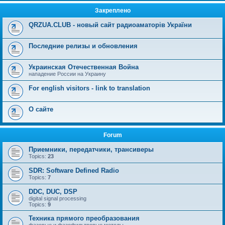
Закреплено
QRZUA.CLUB - новый сайт радиоаматорів України
Последние релизы и обновления
Украинская Отечественная Война
нападение России на Украину
For english visitors - link to translation
О сайте
Forum
Приемники, передатчики, трансиверы
Topics:
23
SDR: Software Defined Radio
Topics:
7
DDC, DUC, DSP
digital signal processing
Topics:
9
Техника прямого преобразования
фазовые и фазофильтровые методы