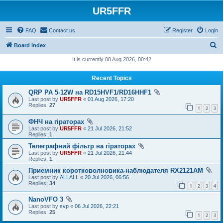
UR5FFR
FAQ
Contact us
Register
Login
S
Board index
e
It is currently 08 Aug 2026, 00:42
a
Recent Topics
r
QRP PA 5-12W на RD15HVF1/RD16HHF1
c
Last post by
UR5FFR
«
01 Aug 2026, 17:20
h
Replies:
27
1
2
3
ФНЧ на гіраторах
Last post by
UR5FFR
«
21 Jul 2026, 21:52
Replies:
1
Телеграфний фільтр на гіраторах
Last post by
UR5FFR
«
21 Jul 2026, 21:44
Replies:
1
Приемник коротковолновика-наблюдателя RX2121AM
Last post by
ALLALL
«
20 Jul 2026, 06:56
Replies:
34
1
2
3
4
NanoVFO 3
Last post by
svp
«
06 Jul 2026, 22:21
Replies:
25
1
2
3