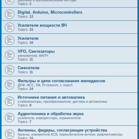
Topics:
2
Digital, Arduino, Microcontrollers
Topics:
12
Усилители мощности ВЧ
Topics:
15
Усилители
Topics:
16
VFO, Синтезаторы
умножители, ФАПЧ
Topics:
11
Смесители
Topics:
11
Фильтры и цепи согласования импедансов
ДПФ. ФСС, КФ, Pi-network, L-match
Topics:
24
Источники питания и автоматика
стабилизаторы, преобразователи, датчики и автоматика
Topics:
8
Аудиотехника и обработка звука
усилители, компрессоры, ограничители
Topics:
7
Антенны, фидеры, согласующие устройства
балуны, измерители КСВ, переключатели антенн, рефлектометры
Topics:
16