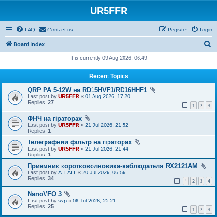
UR5FFR
FAQ
Contact us
Register
Login
S
Board index
e
It is currently 09 Aug 2026, 06:49
a
Recent Topics
r
QRP PA 5-12W на RD15HVF1/RD16HHF1
c
Last post by
UR5FFR
«
01 Aug 2026, 17:20
h
Replies:
27
1
2
3
ФНЧ на гіраторах
Last post by
UR5FFR
«
21 Jul 2026, 21:52
Replies:
1
Телеграфний фільтр на гіраторах
Last post by
UR5FFR
«
21 Jul 2026, 21:44
Replies:
1
Приемник коротковолновика-наблюдателя RX2121AM
Last post by
ALLALL
«
20 Jul 2026, 06:56
Replies:
34
1
2
3
4
NanoVFO 3
Last post by
svp
«
06 Jul 2026, 22:21
Replies:
25
1
2
3