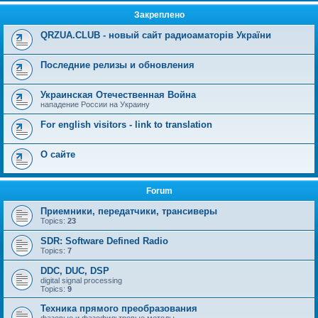
Закреплено
QRZUA.CLUB - новый сайт радиоаматорів України
Последние релизы и обновления
Украинская Отечественная Война
нападение России на Украину
For english visitors - link to translation
О сайте
Forum
Приемники, передатчики, трансиверы
Topics:
23
SDR: Software Defined Radio
Topics:
7
DDC, DUC, DSP
digital signal processing
Topics:
9
Техника прямого преобразования
фазовые и фазофильтровые методы