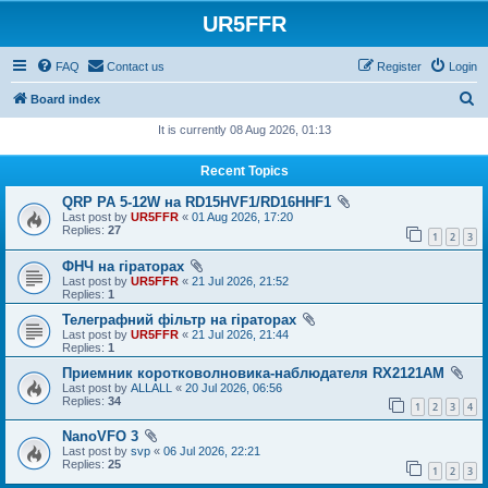
UR5FFR
FAQ
Contact us
Register
Login
S
Board index
e
It is currently 08 Aug 2026, 01:13
a
Recent Topics
r
QRP PA 5-12W на RD15HVF1/RD16HHF1
c
Last post by
UR5FFR
«
01 Aug 2026, 17:20
h
Replies:
27
1
2
3
ФНЧ на гіраторах
Last post by
UR5FFR
«
21 Jul 2026, 21:52
Replies:
1
Телеграфний фільтр на гіраторах
Last post by
UR5FFR
«
21 Jul 2026, 21:44
Replies:
1
Приемник коротковолновика-наблюдателя RX2121AM
Last post by
ALLALL
«
20 Jul 2026, 06:56
Replies:
34
1
2
3
4
NanoVFO 3
Last post by
svp
«
06 Jul 2026, 22:21
Replies:
25
1
2
3