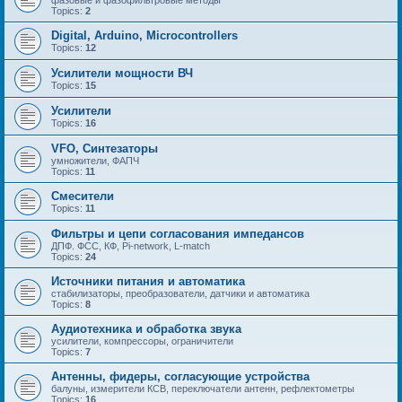
Topics:
2
Digital, Arduino, Microcontrollers
Topics:
12
Усилители мощности ВЧ
Topics:
15
Усилители
Topics:
16
VFO, Синтезаторы
умножители, ФАПЧ
Topics:
11
Смесители
Topics:
11
Фильтры и цепи согласования импедансов
ДПФ. ФСС, КФ, Pi-network, L-match
Topics:
24
Источники питания и автоматика
стабилизаторы, преобразователи, датчики и автоматика
Topics:
8
Аудиотехника и обработка звука
усилители, компрессоры, ограничители
Topics:
7
Антенны, фидеры, согласующие устройства
балуны, измерители КСВ, переключатели антенн, рефлектометры
Topics:
16