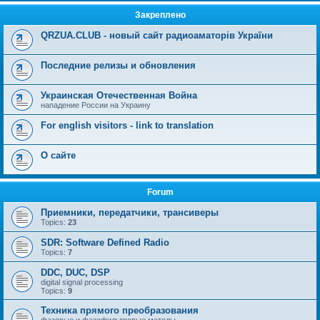
Закреплено
QRZUA.CLUB - новый сайт радиоаматорів України
Последние релизы и обновления
Украинская Отечественная Война
нападение России на Украину
For english visitors - link to translation
О сайте
Forum
Приемники, передатчики, трансиверы
Topics:
23
SDR: Software Defined Radio
Topics:
7
DDC, DUC, DSP
digital signal processing
Topics:
9
Техника прямого преобразования
фазовые и фазофильтровые методы