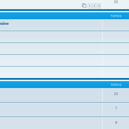
25
1
2
3
TOPICS
раїни
TOPICS
23
7
9