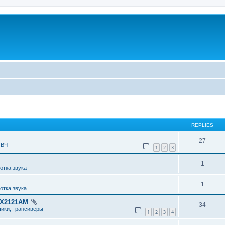
REPLIES
27
 ВЧ
1
2
3
1
отка звука
1
отка звука
RX2121AM
34
чики, трансиверы
1
2
3
4