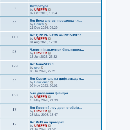
e
e
e
s
l
w
Литература
t
3
a
t
V
by
UR5FFR
p
t
h
i
02 Oct 2013, 19:54
o
e
e
e
s
s
l
w
Re: Если слетает прошивка - л…
t
t
44
a
t
V
by
Павел
p
t
h
i
21 Dec 2024, 09:29
o
e
e
e
s
s
l
w
Re: QRP PA 5-12W на RD15HVF1/…
t
t
110
a
t
V
by
UR5FFR
p
t
h
i
01 Aug 2026, 17:20
o
e
e
e
s
s
l
w
Частотні параметри біполярних…
t
t
58
a
t
V
by
UR5FFR
p
t
h
i
13 Jun 2025, 23:32
o
e
e
e
s
s
l
w
Re: NanoVFO 3
t
t
129
a
t
V
by
svp
p
t
h
i
06 Jul 2026, 22:21
o
e
e
e
s
s
l
w
Re: Смеситель на дифкаскаде с…
t
t
44
a
t
V
by
Пенсіонер
p
t
h
i
02 Nov 2023, 20:01
o
e
e
e
s
s
l
w
5-ти діапазонні фільтри
t
t
168
a
t
V
by
UR5FFR
p
t
h
i
10 May 2026, 21:39
o
e
e
e
s
s
l
w
Re: Простий лоу-дроп стабіліз…
t
t
17
a
t
V
by
UR5FFR
p
t
h
i
23 May 2026, 13:47
o
e
e
e
s
s
l
w
Re: ФНЧ на гіраторах
t
t
12
a
t
V
by
UR5FFR
p
t
h
i
21 Jul 2026, 21:52