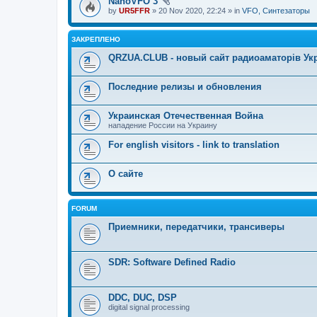
NanoVFO 3
by
UR5FFR
» 20 Nov 2020, 22:24 » in
VFO, Синтезаторы
ЗАКРЕПЛЕНО
QRZUA.CLUB - новый сайт радиоаматорів Ук
Последние релизы и обновления
Украинская Отечественная Война
нападение России на Украину
For english visitors - link to translation
О сайте
FORUM
Приемники, передатчики, трансиверы
SDR: Software Defined Radio
DDC, DUC, DSP
digital signal processing