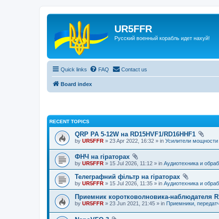
UR5FFR
Русский военный корабль идет нахуй!
Quick links
FAQ
Contact us
Board index
RECENT TOPICS
QRP PA 5-12W на RD15HVF1/RD16HHF1
by
UR5FFR
» 23 Apr 2022, 16:32 » in
Усилители мощности
ФНЧ на гіраторах
by
UR5FFR
» 15 Jul 2026, 11:12 » in
Аудиотехника и обраб
Телеграфний фільтр на гіраторах
by
UR5FFR
» 15 Jul 2026, 11:35 » in
Аудиотехника и обраб
Приемник коротковолновика-наблюдателя 
by
UR5FFR
» 23 Jun 2021, 21:45 » in
Приемники, передат