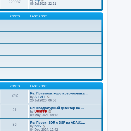
229087
06 Jul 2026, 22:21
POSTS
LAST POST
POSTS
LAST POST
Re: Приемник коротковолновика…
242
V
by
ALLALL
i
20 Jul 2026, 06:56
e
w
Re: Квадратурный детектор на …
21
t
V
by
UR5FFR
h
i
09 May 2021, 09:18
e
e
l
w
Re: Проект SDR с DSP на ADAU1…
86
a
t
V
by
hexx
t
h
i
04 Dec 2024, 12:42