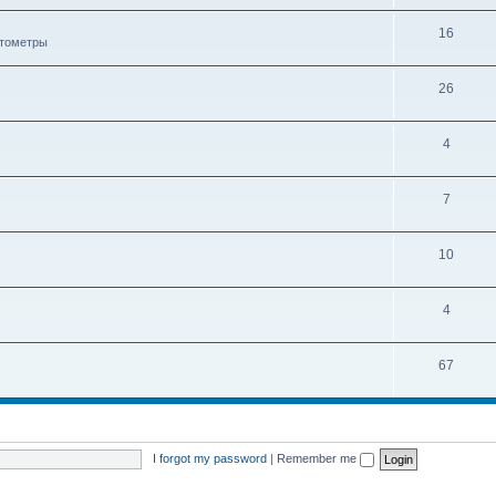
16
ктометры
26
4
7
10
4
67
I forgot my password
|
Remember me