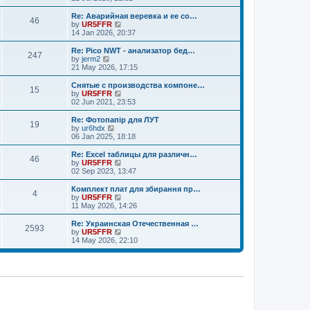
o
e
e
e
s
s
l
w
Re: Аварийная веревка и ее со…
t
t
46
a
t
V
by
UR5FFR
p
t
h
i
14 Jan 2026, 20:37
o
e
e
e
s
s
l
w
Re: Pico NWT - анализатор бед…
t
t
247
a
t
V
by
jerm2
p
t
h
i
21 May 2026, 17:15
o
e
e
e
s
s
l
w
Снятые с производства компоне…
t
t
15
a
t
V
by
UR5FFR
p
t
h
i
02 Jun 2021, 23:53
o
e
e
e
s
s
l
w
Re: Фотопапір для ЛУТ
t
t
19
a
t
V
by
ur6hdx
p
t
h
i
06 Jan 2025, 18:18
o
e
e
e
s
s
l
w
Re: Excel таблицы для различн…
t
t
46
a
t
V
by
UR5FFR
p
t
h
i
02 Sep 2023, 13:47
o
e
e
e
s
s
l
w
Комплект плат для збирання пр…
t
t
4
a
t
V
by
UR5FFR
p
t
h
i
11 May 2026, 14:26
o
e
e
e
s
s
l
w
Re: Украинская Отечественная …
t
t
2593
a
t
V
by
UR5FFR
p
t
h
i
14 May 2026, 22:10
o
e
e
e
s
s
l
w
t
t
a
t
p
t
h
o
e
e
s
s
l
t
t
a
p
t