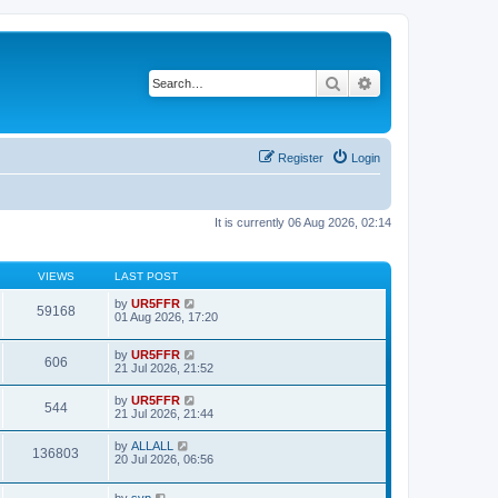
Search
Advanced search
Register
Login
It is currently 06 Aug 2026, 02:14
VIEWS
LAST POST
by
UR5FFR
59168
01 Aug 2026, 17:20
by
UR5FFR
606
21 Jul 2026, 21:52
by
UR5FFR
544
21 Jul 2026, 21:44
by
ALLALL
136803
20 Jul 2026, 06:56
by
svp