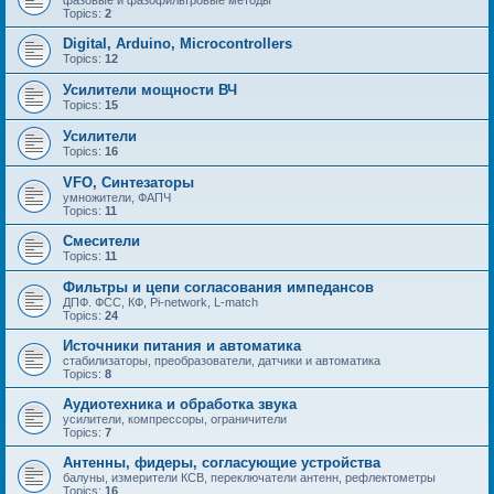
Topics:
2
Digital, Arduino, Microcontrollers
Topics:
12
Усилители мощности ВЧ
Topics:
15
Усилители
Topics:
16
VFO, Синтезаторы
умножители, ФАПЧ
Topics:
11
Смесители
Topics:
11
Фильтры и цепи согласования импедансов
ДПФ. ФСС, КФ, Pi-network, L-match
Topics:
24
Источники питания и автоматика
стабилизаторы, преобразователи, датчики и автоматика
Topics:
8
Аудиотехника и обработка звука
усилители, компрессоры, ограничители
Topics:
7
Антенны, фидеры, согласующие устройства
балуны, измерители КСВ, переключатели антенн, рефлектометры
Topics:
16