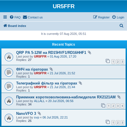
UR5FFR
FAQ
Contact us
Register
Login
S
Board index
e
It is currently 07 Aug 2026, 05:51
a
Recent Topics
r
QRP PA 5-12W на RD15HVF1/RD16HHF1
c
Last post by
UR5FFR
«
01 Aug 2026, 17:20
h
Replies:
27
1
2
3
ФНЧ на гіраторах
Last post by
UR5FFR
«
21 Jul 2026, 21:52
Replies:
1
Телеграфний фільтр на гіраторах
Last post by
UR5FFR
«
21 Jul 2026, 21:44
Replies:
1
Приемник коротковолновика-наблюдателя RX2121AM
Last post by
ALLALL
«
20 Jul 2026, 06:56
Replies:
34
1
2
3
4
NanoVFO 3
Last post by
svp
«
06 Jul 2026, 22:21
Replies:
25
1
2
3