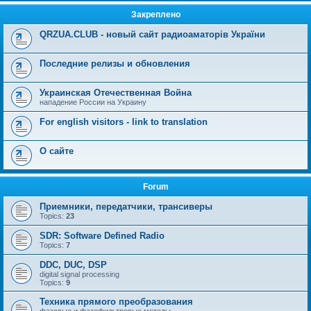
Закреплено
QRZUA.CLUB - новый сайт радиоаматорів України
Последние релизы и обновления
Украинская Отечественная Война
нападение России на Украину
For english visitors - link to translation
О сайте
Forum
Приемники, передатчики, трансиверы
Topics:
23
SDR: Software Defined Radio
Topics:
7
DDC, DUC, DSP
digital signal processing
Topics:
9
Техника прямого преобразования
фазовые и фазофильтровые методы