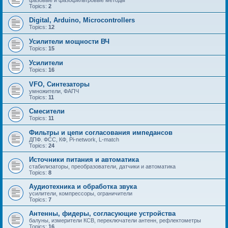
Topics:
2
Digital, Arduino, Microcontrollers
Topics:
12
Усилители мощности ВЧ
Topics:
15
Усилители
Topics:
16
VFO, Синтезаторы
умножители, ФАПЧ
Topics:
11
Смесители
Topics:
11
Фильтры и цепи согласования импедансов
ДПФ. ФСС, КФ, Pi-network, L-match
Topics:
24
Источники питания и автоматика
стабилизаторы, преобразователи, датчики и автоматика
Topics:
8
Аудиотехника и обработка звука
усилители, компрессоры, ограничители
Topics:
7
Антенны, фидеры, согласующие устройства
балуны, измерители КСВ, переключатели антенн, рефлектометры
Topics:
16