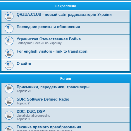
Закреплено
QRZUA.CLUB - новый сайт радиоаматорів України
Последние релизы и обновления
Украинская Отечественная Война
нападение России на Украину
For english visitors - link to translation
О сайте
Forum
Приемники, передатчики, трансиверы
Topics:
23
SDR: Software Defined Radio
Topics:
7
DDC, DUC, DSP
digital signal processing
Topics:
9
Техника прямого преобразования
фазовые и фазофильтровые методы