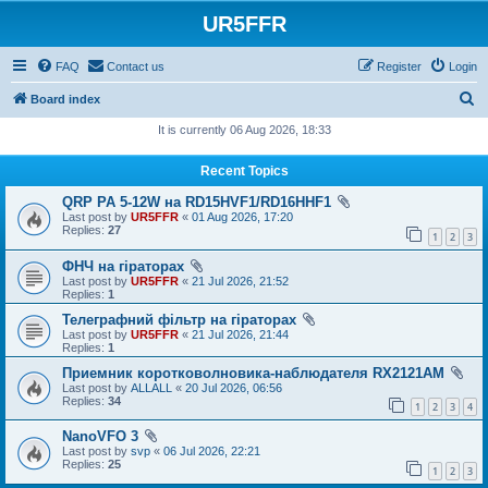
UR5FFR
FAQ
Contact us
Register
Login
S
Board index
e
It is currently 06 Aug 2026, 18:33
a
Recent Topics
r
QRP PA 5-12W на RD15HVF1/RD16HHF1
c
Last post by
UR5FFR
«
01 Aug 2026, 17:20
h
Replies:
27
1
2
3
ФНЧ на гіраторах
Last post by
UR5FFR
«
21 Jul 2026, 21:52
Replies:
1
Телеграфний фільтр на гіраторах
Last post by
UR5FFR
«
21 Jul 2026, 21:44
Replies:
1
Приемник коротковолновика-наблюдателя RX2121AM
Last post by
ALLALL
«
20 Jul 2026, 06:56
Replies:
34
1
2
3
4
NanoVFO 3
Last post by
svp
«
06 Jul 2026, 22:21
Replies:
25
1
2
3