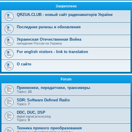
Закреплено
QRZUA.CLUB - новый сайт радиоаматорів України
Последние релизы и обновления
Украинская Отечественная Война
нападение России на Украину
For english visitors - link to translation
О сайте
Forum
Приемники, передатчики, трансиверы
Topics:
23
SDR: Software Defined Radio
Topics:
7
DDC, DUC, DSP
digital signal processing
Topics:
9
Техника прямого преобразования
фазовые и фазофильтровые методы