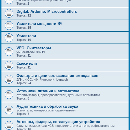
Topics:
2
Digital, Arduino, Microcontrollers
Topics:
12
Усилители мощности ВЧ
Topics:
15
Усилители
Topics:
16
VFO, Синтезаторы
умножители, ФАПЧ
Topics:
11
Смесители
Topics:
11
Фильтры и цепи согласования импедансов
ДПФ. ФСС, КФ, Pi-network, L-match
Topics:
24
Источники питания и автоматика
стабилизаторы, преобразователи, датчики и автоматика
Topics:
8
Аудиотехника и обработка звука
усилители, компрессоры, ограничители
Topics:
7
Антенны, фидеры, согласующие устройства
балуны, измерители КСВ, переключатели антенн, рефлектометры
Topics:
16