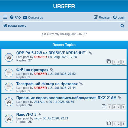
UR5FFR
FAQ
Contact us
Register
Login
S
Board index
e
It is currently 08 Aug 2026, 07:37
a
Recent Topics
r
QRP PA 5-12W на RD15HVF1/RD16HHF1
c
Last post by
UR5FFR
«
01 Aug 2026, 17:20
h
Replies:
27
1
2
3
ФНЧ на гіраторах
Last post by
UR5FFR
«
21 Jul 2026, 21:52
Replies:
1
Телеграфний фільтр на гіраторах
Last post by
UR5FFR
«
21 Jul 2026, 21:44
Replies:
1
Приемник коротковолновика-наблюдателя RX2121AM
Last post by
ALLALL
«
20 Jul 2026, 06:56
Replies:
34
1
2
3
4
NanoVFO 3
Last post by
svp
«
06 Jul 2026, 22:21
Replies:
25
1
2
3