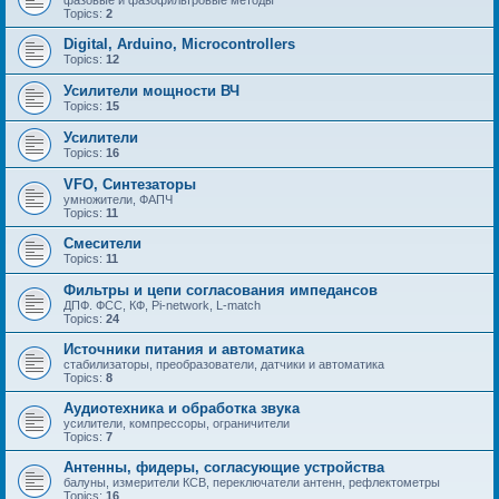
Topics:
2
Digital, Arduino, Microcontrollers
Topics:
12
Усилители мощности ВЧ
Topics:
15
Усилители
Topics:
16
VFO, Синтезаторы
умножители, ФАПЧ
Topics:
11
Смесители
Topics:
11
Фильтры и цепи согласования импедансов
ДПФ. ФСС, КФ, Pi-network, L-match
Topics:
24
Источники питания и автоматика
стабилизаторы, преобразователи, датчики и автоматика
Topics:
8
Аудиотехника и обработка звука
усилители, компрессоры, ограничители
Topics:
7
Антенны, фидеры, согласующие устройства
балуны, измерители КСВ, переключатели антенн, рефлектометры
Topics:
16