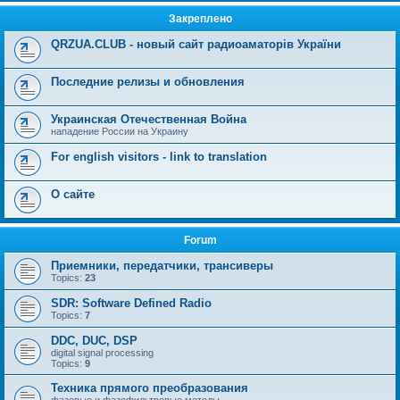
Закреплено
QRZUA.CLUB - новый сайт радиоаматорів України
Последние релизы и обновления
Украинская Отечественная Война
нападение России на Украину
For english visitors - link to translation
О сайте
Forum
Приемники, передатчики, трансиверы
Topics:
23
SDR: Software Defined Radio
Topics:
7
DDC, DUC, DSP
digital signal processing
Topics:
9
Техника прямого преобразования
фазовые и фазофильтровые методы