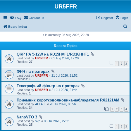
UR5FFR
FAQ
Contact us
Register
Login
S
Board index
e
It is currently 08 Aug 2026, 22:29
a
Recent Topics
r
QRP PA 5-12W на RD15HVF1/RD16HHF1
c
Last post by
UR5FFR
«
01 Aug 2026, 17:20
h
Replies:
27
1
2
3
ФНЧ на гіраторах
Last post by
UR5FFR
«
21 Jul 2026, 21:52
Replies:
1
Телеграфний фільтр на гіраторах
Last post by
UR5FFR
«
21 Jul 2026, 21:44
Replies:
1
Приемник коротковолновика-наблюдателя RX2121AM
Last post by
ALLALL
«
20 Jul 2026, 06:56
Replies:
34
1
2
3
4
NanoVFO 3
Last post by
svp
«
06 Jul 2026, 22:21
Replies:
25
1
2
3